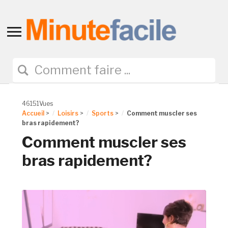
Toggle
sidebar
&
navigation
46151Vues
Accueil
>
Loisirs
>
Sports
>
Comment muscler ses
bras rapidement?
Comment muscler ses
bras rapidement?