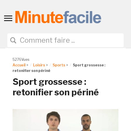
Toggle
sidebar
&
navigation
5276Vues
Accueil
>
Loisirs
>
Sports
>
Sport grossesse :
retonifier son périné
Sport grossesse :
retonifier son périné