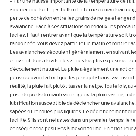
– Par une hausse importante de la température de l’air
amener une fonte partielle et interne du manteau nei
perte de cohésion entre les grains de neige et engen
avalanche. Face à ces situations de redoux, les précau
faciles. Il faut rentrer avant que la température soit t
randonnée, vous devez partir tôt le matin et rentrer as
Les avalanches s’écoulent généralement en suivant les 
convient donc d’éviter les zones les plus exposées, co
d’écoulement naturel. La pluie a également une action
pense souvent à tort que les précipitations favorisent
réalité, la pluie fait plutôt tasser la neige. Toutefois, au
prise de poids du manteau neigeux, la pluie va engen
lubrification susceptible de déclencher une avalanche
sapées et rendues plus liquides. Le déclenchement d’u
facilité. S’ils sont néfastes dans un premier temps, le re
conséquences positives à moyen terme. En effet, leur ac