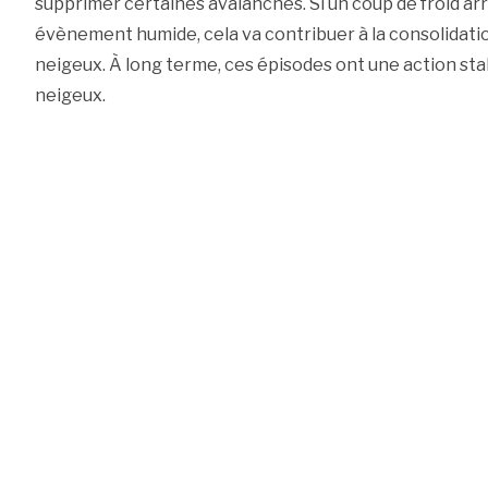
supprimer certaines avalanches. Si un coup de froid arr
évènement humide, cela va contribuer à la consolidati
neigeux. À long terme, ces épisodes ont une action stab
neigeux.