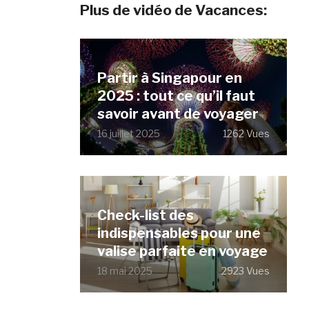
Plus de vidéo de Vacances:
Partir à Singapour en
2025 : tout ce qu’il faut
savoir avant de voyager
16 juillet 2025
1262 Vues
Check-list des
indispensables pour une
valise parfaite en voyage
18 mai 2025
2923 Vues