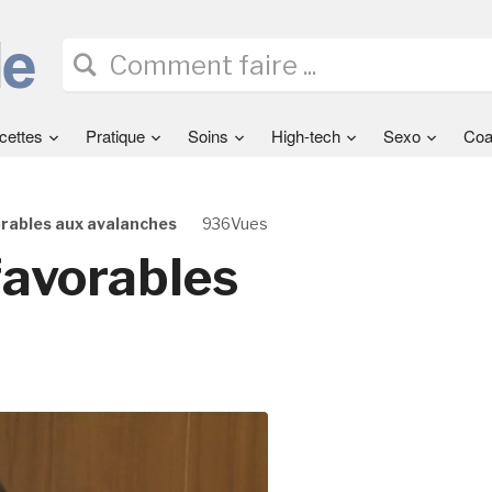
cettes
Pratique
Soins
High-tech
Sexo
Coa
rables aux avalanches
936Vues
favorables