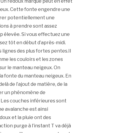
. Un redoux marqué peut en effet
geux. Cette fonte engendre une
drer potentiellement une
tions à prendre sont assez
rop élevée. Si vous effectuez une
sez tôt en début d’après-midi.
lignes des plus fortes pentes.Il
mme les couloirs et les zones
 sur le manteau neigeux. On
 la fonte du manteau neigeux. En
-delà de l’ajout de matière, de la
drer un phénomène de
. Les couches inférieures sont
ne avalanche est ainsi
doux et la pluie ont des
tion purge à l’instant T va déjà