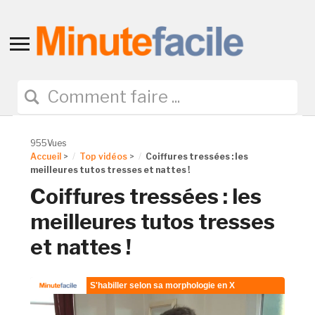
Toggle
sidebar
&
navigation
955Vues
Accueil
>
Top vidéos
>
Coiffures tressées : les
meilleures tutos tresses et nattes !
Coiffures tressées : les
meilleures tutos tresses
et nattes !