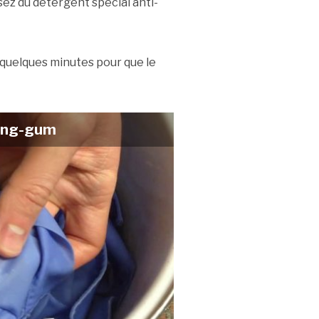
sez du détergent spécial anti-
quelques minutes pour que le
wing-gum