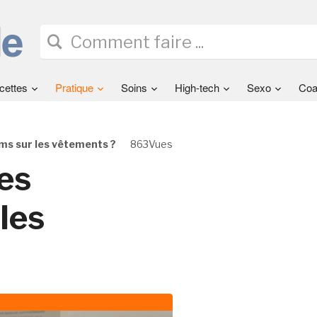
cettes
Pratique
Soins
High-tech
Sexo
Coa
s sur les vêtements ?
863Vues
es
les