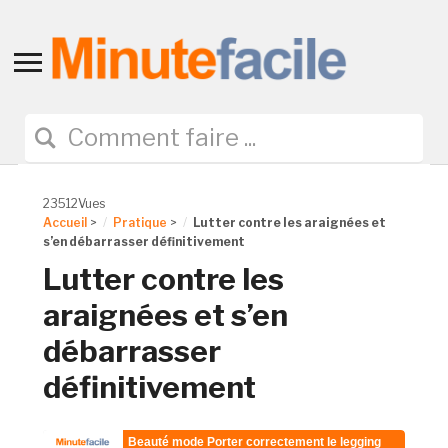
Toggle
sidebar
&
navigation
23512Vues
Accueil
>
Pratique
>
Lutter contre les araignées et
s’en débarrasser définitivement
Lutter contre les
araignées et s’en
débarrasser
définitivement