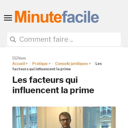
Toggle
sidebar
&
navigation
512Vues
Accueil
>
Pratique
>
Conseils juridiques
>
Les
facteurs qui influencent la prime
Les facteurs qui
influencent la prime