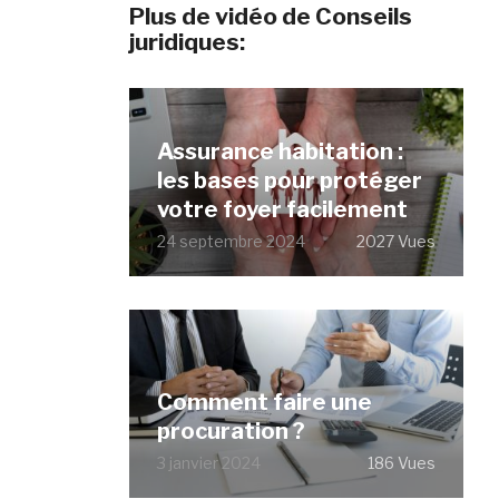
Plus de vidéo de Conseils
juridiques:
Assurance habitation :
les bases pour protéger
votre foyer facilement
24 septembre 2024
2027 Vues
Comment faire une
procuration ?
3 janvier 2024
186 Vues