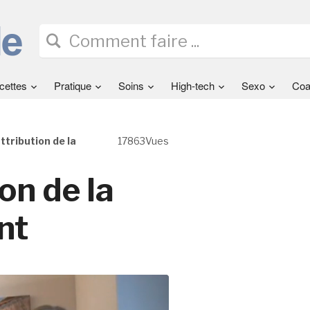
cettes
Pratique
Soins
High-tech
Sexo
Coa
ttribution de la
17863Vues
on de la
nt