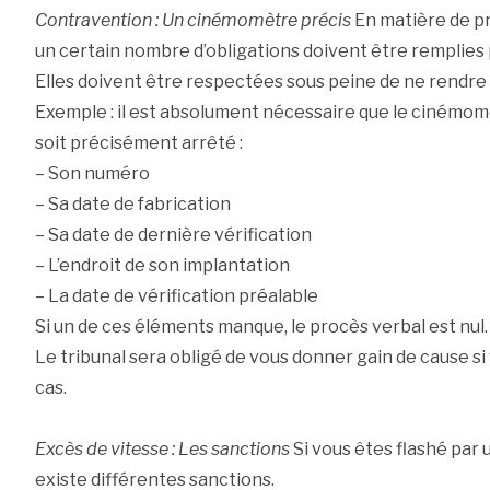
Contravention : Un cinémomètre précis
En matière de pr
un certain nombre d’obligations doivent être remplies p
Elles doivent être respectées sous peine de ne rendre n
Exemple : il est absolument nécessaire que le cinémomèt
soit précisément arrêté :
– Son numéro
– Sa date de fabrication
– Sa date de dernière vérification
– L’endroit de son implantation
– La date de vérification préalable
Si un de ces éléments manque, le procès verbal est nul.
Le tribunal sera obligé de vous donner gain de cause si
cas.
Excès de vitesse : Les sanctions
Si vous êtes flashé par u
existe différentes sanctions.