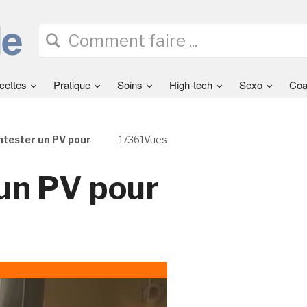
cettes
Pratique
Soins
High-tech
Sexo
Coa
ntester un PV pour
17361Vues
 un PV pour