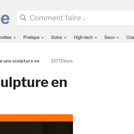
cettes
Pratique
Soins
High-tech
Sexo
Coa
e une sculpture en
33772Vues
ulpture en