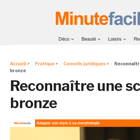
Déco
Beauté
Loisirs
Re
Accueil
>
Pratique
>
Conseils juridiques
>
Reconnaîtr
bronze
Reconnaître une sc
bronze