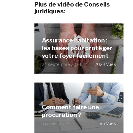
Plus de vidéo de Conseils
juridiques:
Assurance habitation :
les bases pour protéger
votre foyer facilement
24 septembre 2024
2029 Vues
Comment faire une
procuration ?
3 janvier 2024
186 Vues