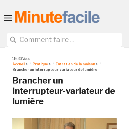
Toggle
sidebar
&
navigation
11633Vues
Accueil
>
Pratique
>
Entretien de la maison
>
Brancher un interrupteur-variateur de lumière
Brancher un
interrupteur-variateur de
lumière