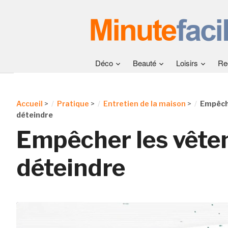
Déco
Beauté
Loisirs
Re
Accueil
>
Pratique
>
Entretien de la maison
>
Empêch
déteindre
Empêcher les vête
déteindre