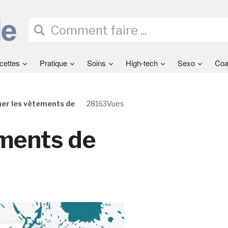
cettes
Pratique
Soins
High-tech
Sexo
Coa
er les vêtements de
28163Vues
ments de