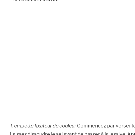
Trempette fixateur de couleur
Commencez par verser le s
Laissez dissoudre le sel avant de passer à la lessive. A