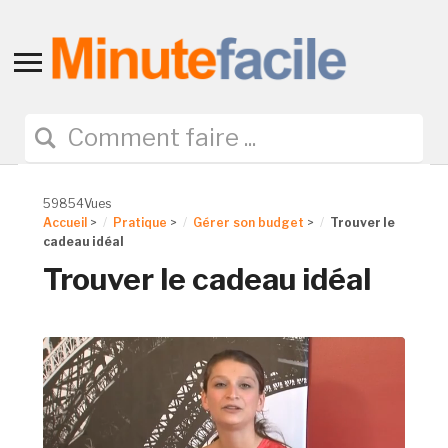
Toggle
sidebar
&
navigation
59854Vues
Accueil
>
Pratique
>
Gérer son budget
>
Trouver le
cadeau idéal
Trouver le cadeau idéal