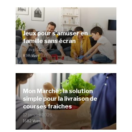
Jeux pour s’amuser en
famille sans écran
15 avril 2026
898 Vues
Mon Marché : la solution
simple pour la livraison de
courses fraîches
12 janvier 2026
1682 Vues