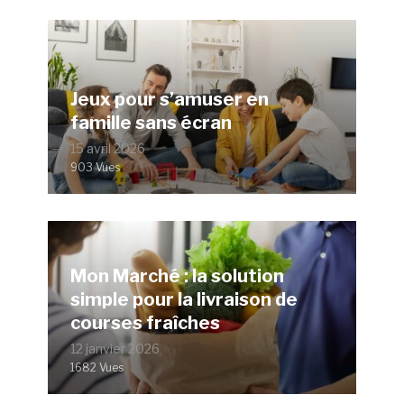
Jeux pour s’amuser en
famille sans écran
15 avril 2026
903 Vues
Mon Marché : la solution
simple pour la livraison de
courses fraîches
12 janvier 2026
1682 Vues