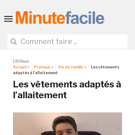
Toggle
sidebar
&
navigation
1319Vues
Accueil
>
Pratique
>
Vie de famille
>
Les vêtements
adaptés à l’allaitement
Les vêtements adaptés à
l’allaitement