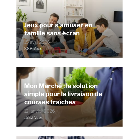
Jeux pour s’amuser en
famille sans écran
15 avril 2026
888 Vues
Mon Marché : la solution
simple pour la livraison de
courses fraîches
12 janvier 2026
1682 Vues