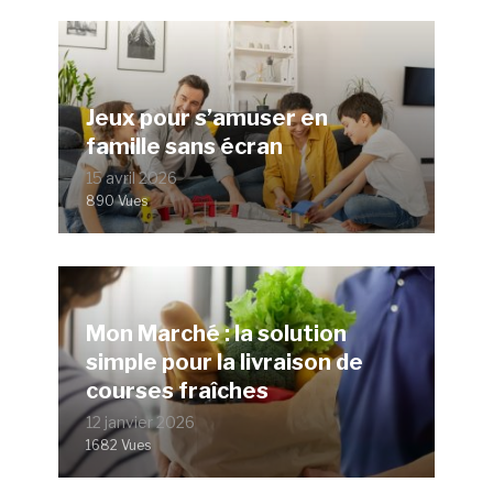
Jeux pour s’amuser en
famille sans écran
15 avril 2026
890 Vues
Mon Marché : la solution
simple pour la livraison de
courses fraîches
12 janvier 2026
1682 Vues