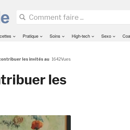
cettes
Pratique
Soins
High-tech
Sexo
Coa
ntribuer les invités au
1642Vues
ribuer les