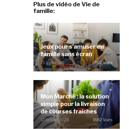
Plus de vidéo de Vie de
famille:
Jeux pour s’amuser en
famille sans écran
15 avril 2026
902 Vues
Mon Marché : la solution
simple pour la livraison
de courses fraîches
12 janvier 2026
1682 Vues