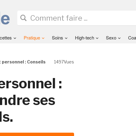
cettes
Pratique
Soins
High-tech
Sexo
Coa
personnel : Conseils
1497Vues
rsonnel :
indre ses
s.