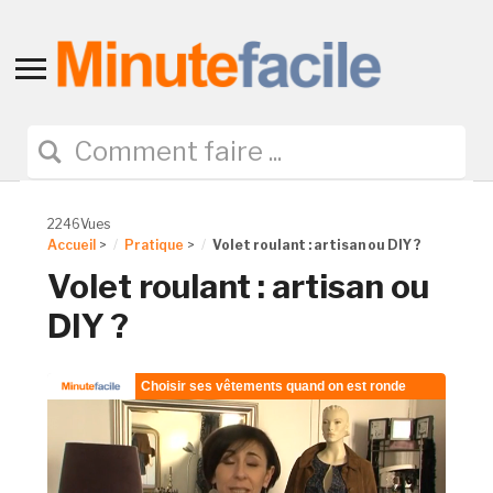
Toggle
sidebar
&
navigation
2246Vues
Accueil
>
Pratique
>
Volet roulant : artisan ou DIY ?
Volet roulant : artisan ou
DIY ?