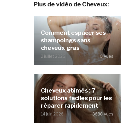
Plus de vidéo de Cheveux:
Comment espacer ses
shampoings sans
cheveux gras
2 juillet 2026
0 Vues
Cheveux abîmés : 7
solutions faciles pour les
réparer rapidement
14 juin 2026
3688 Vues