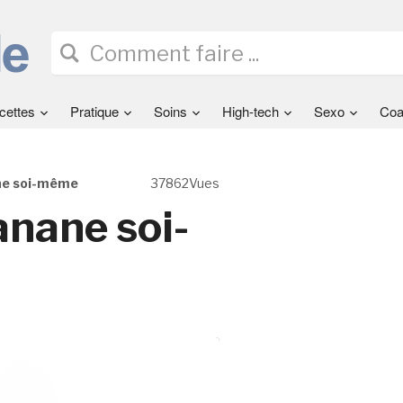
cettes
Pratique
Soins
High-tech
Sexo
Coa
ane soi-même
37862Vues
anane soi-