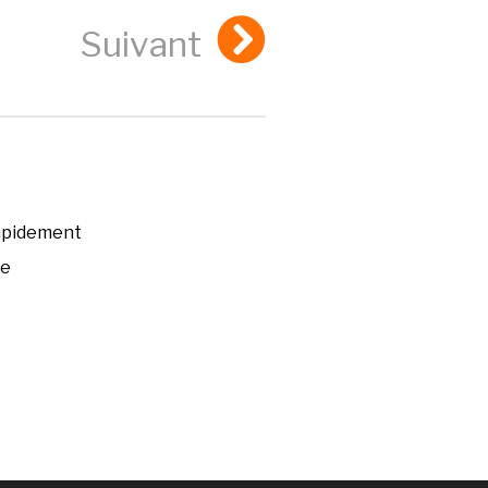
Suivant
rapidement
ée