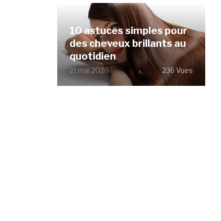
10 astuces simples pour
des cheveux brillants au
quotidien
21 mai 2026
236 Vues