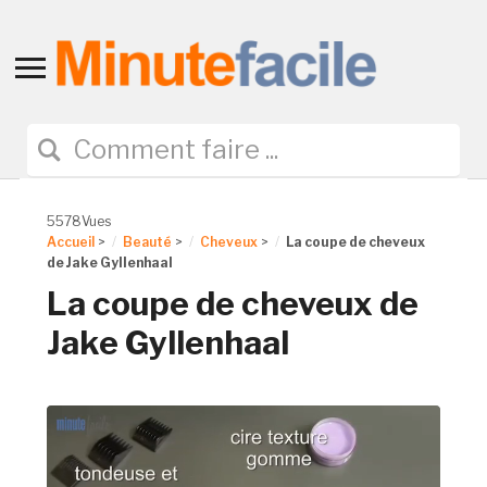
Toggle
sidebar
&
navigation
5578Vues
Accueil
>
Beauté
>
Cheveux
>
La coupe de cheveux
de Jake Gyllenhaal
La coupe de cheveux de
Jake Gyllenhaal