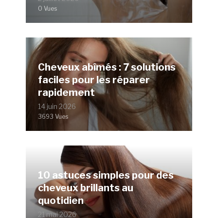
0 Vues
Cheveux abîmés : 7 solutions
faciles pour les réparer
rapidement
14 juin 2026
3693 Vues
10 astuces simples pour des
cheveux brillants au
quotidien
21 mai 2026