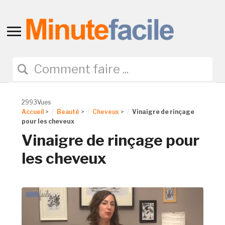
Toggle
sidebar
&
navigation
2993Vues
Accueil
>
Beauté
>
Cheveux
>
Vinaigre de rinçage
pour les cheveux
Vinaigre de rinçage pour
les cheveux