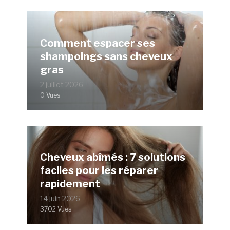
Comment espacer ses
shampoings sans cheveux
gras
2 juillet 2026
0 Vues
Cheveux abîmés : 7 solutions
faciles pour les réparer
rapidement
14 juin 2026
3702 Vues