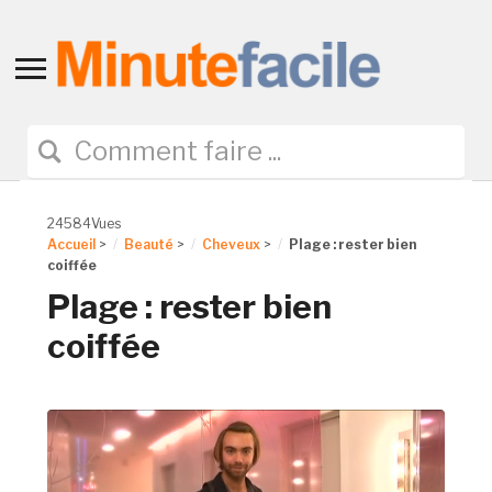
Toggle
sidebar
&
navigation
24584Vues
Accueil
>
Beauté
>
Cheveux
>
Plage : rester bien
coiffée
Plage : rester bien
coiffée