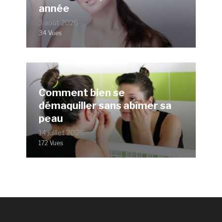
année
3 août 2026
34 Vues
Comment bien se
démaquiller sans abîmer sa
peau
14 juillet 2026
172 Vues