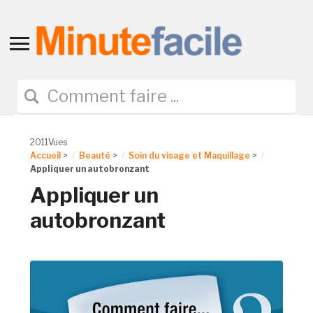
Toggle
sidebar
&
navigation
2011Vues
Accueil
>
Beauté
>
Soin du visage et Maquillage
>
Appliquer un autobronzant
Appliquer un
autobronzant