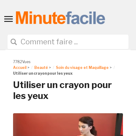
Toggle
sidebar
&
navigation
7782Vues
Accueil
>
Beauté
>
Soin du visage et Maquillage
>
Utiliser un crayon pour les yeux
Utiliser un crayon pour
les yeux