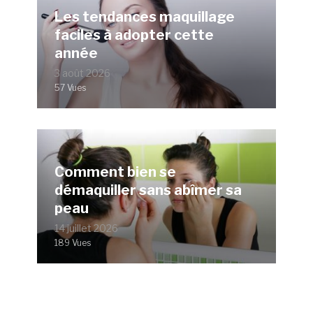
Les tendances maquillage
faciles à adopter cette
année
3 août 2026
57 Vues
Comment bien se
démaquiller sans abîmer sa
peau
14 juillet 2026
189 Vues