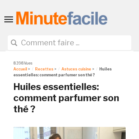
Toggle
sidebar
&
navigation
8398Vues
Accueil
>
Recettes
>
Astuces cuisine
>
Huiles
essentielles: comment parfumer son thé ?
Huiles essentielles:
comment parfumer son
thé ?