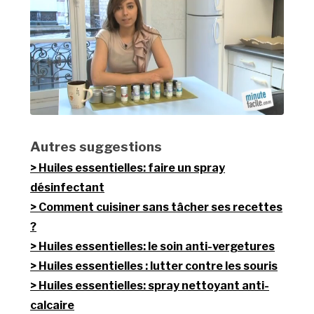
Autres suggestions
Huiles essentielles: faire un spray
désinfectant
Comment cuisiner sans tâcher ses recettes
?
Huiles essentielles: le soin anti-vergetures
Huiles essentielles : lutter contre les souris
Huiles essentielles: spray nettoyant anti-
calcaire