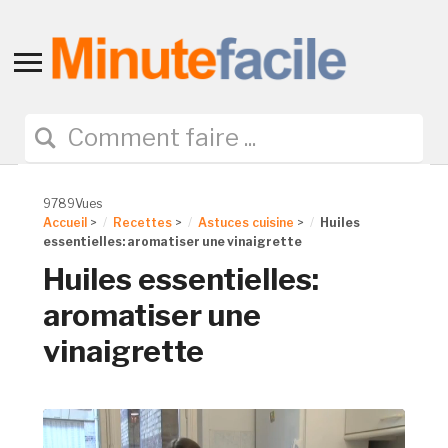
Toggle
sidebar
&
navigation
9789Vues
Accueil
>
Recettes
>
Astuces cuisine
>
Huiles
essentielles: aromatiser une vinaigrette
Huiles essentielles:
aromatiser une
vinaigrette