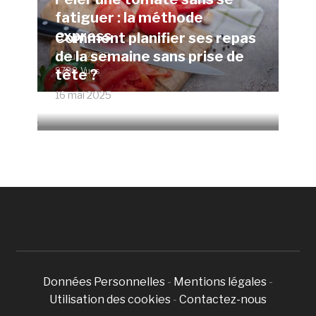
fatiguer : la méthode
express
Comment planifier ses repas
de la semaine sans prise de
15 juin 2025
9788 Vues
tête ?
16 mai 2025
4672 Vues
Données Personnelles
-
Mentions légales
-
Utilisation des cookies
-
Contactez-nous