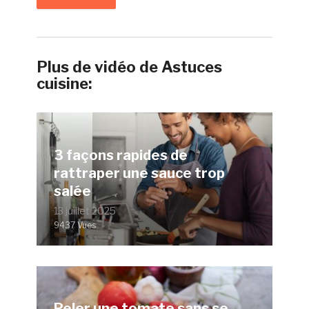
Plus de vidéo de Astuces
cuisine:
3 façons rapides de
rattraper une sauce trop
salée
13 juillet 2025
9437 Vues
Peler une tomate sans se