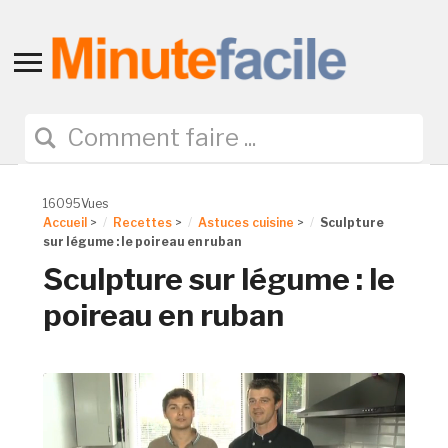
Toggle
sidebar
&
navigation
16095Vues
Accueil
>
Recettes
>
Astuces cuisine
>
Sculpture
sur légume : le poireau en ruban
Sculpture sur légume : le
poireau en ruban