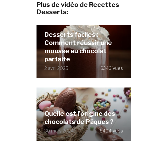
Plus de vidéo de Recettes
Desserts:
Desserts faciles :
Comment réussir une
mousse au chocolat
parfaite
2 avril 2025
6346 Vues
Quelle est l’origine des
chocolats de Pâques ?
30 mars 2024
8404 Vues