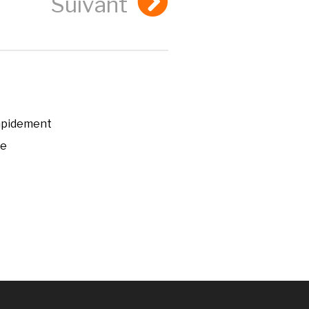
Suivant
rapidement
ée