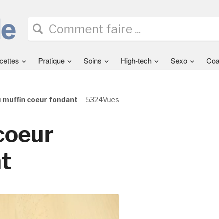
cettes
Pratique
Soins
High-tech
Sexo
Coa
 muffin coeur fondant
5324Vues
coeur
t