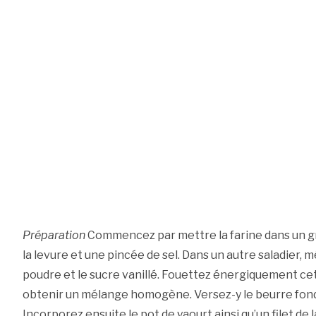
Préparation
Commencez par mettre la farine dans un gr
la levure et une pincée de sel. Dans un autre saladier, 
poudre et le sucre vanillé. Fouettez énergiquement ce
obtenir un mélange homogène. Versez-y le beurre fond
Incorporez ensuite le pot de yaourt ainsi qu’un filet de