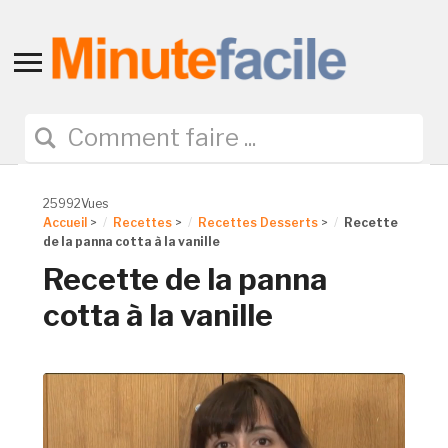
Toggle
sidebar
&
navigation
25992Vues
Accueil
>
Recettes
>
Recettes Desserts
>
Recette
de la panna cotta à la vanille
Recette de la panna
cotta à la vanille