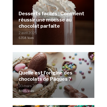
Desserts faciles : Comment
réussir une mousse au
chocolat parfaite
2 avril 2025
6358 Vues
Quelle est l’origine des
chocolats de Pâques ?
30 mars 2024
8405 Vues