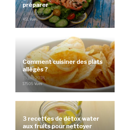
préparer
5 mai 2026
451 Vues
Comment cuisiner des plats
allégés ?
15 juin 2018
17505 Vues
3 recettes de détox water
aux fruits pour nettoyer