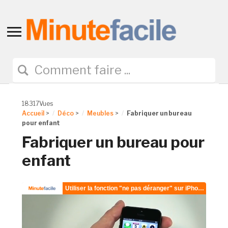
Toggle
sidebar
&
navigation
18317Vues
Accueil
>
Déco
>
Meubles
>
Fabriquer un bureau
pour enfant
Fabriquer un bureau pour
enfant