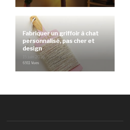
Fabriquer un griffoir à chat
personnalisé, pas cher et
design
15 juin 2018
6911 Vues