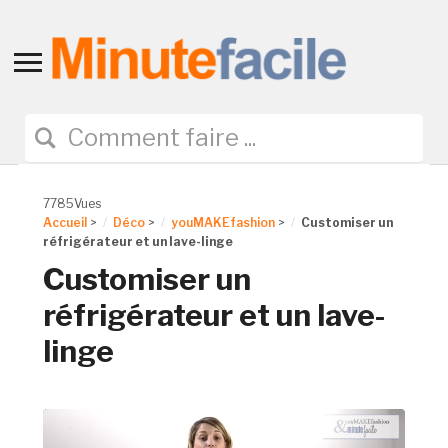
Toggle
sidebar
&
navigation
7785Vues
Accueil
>
Déco
>
youMAKEfashion
>
Customiser un
réfrigérateur et un lave-linge
Customiser un
réfrigérateur et un lave-
linge