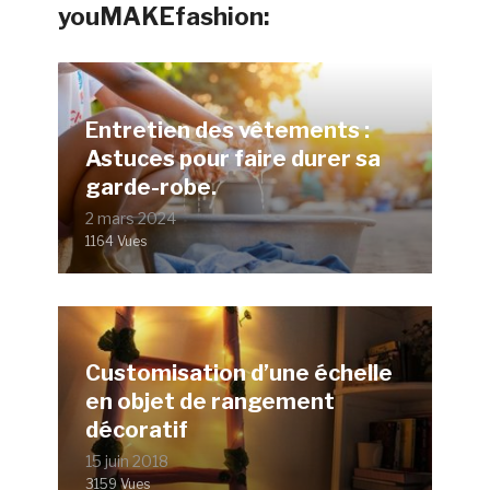
youMAKEfashion:
Entretien des vêtements :
Astuces pour faire durer sa
garde-robe.
2 mars 2024
1164 Vues
Customisation d’une échelle
en objet de rangement
décoratif
15 juin 2018
3159 Vues