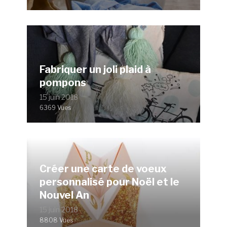
Fabriquer un joli plaid à
pompons
15 juin 2018
6369 Vues
Créer une carte de voeux
personnalisé pour Noël et le
Nouvel An
15 juin 2018
8808 Vues