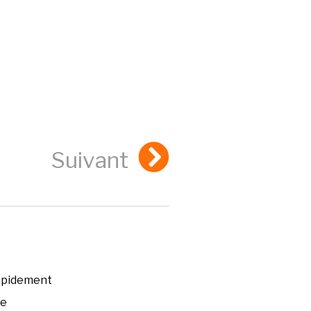
Suivant
rapidement
ée