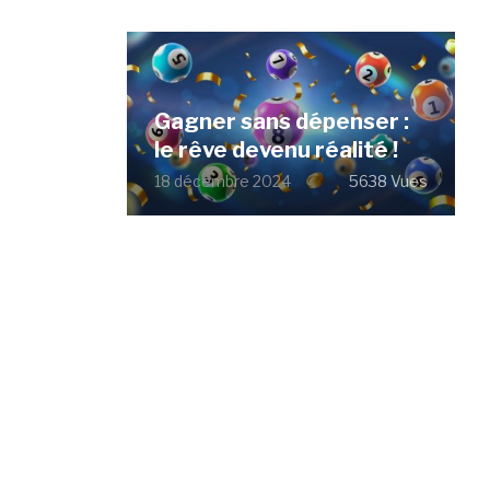
Gagner sans dépenser :
le rêve devenu réalité !
18 décembre 2024
5638 Vues