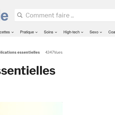
cettes
Pratique
Soins
High-tech
Sexo
Coa
lications essentielles
4347Vues
sentielles