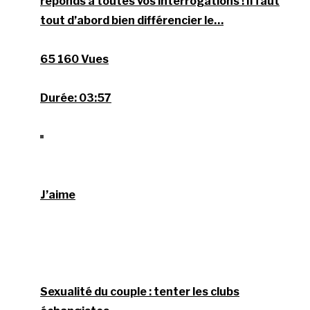
réponds à toutes vos interrogations ! Il faut
tout d’abord bien différencier le…
65 160 Vues
Durée:
03:57
J’aime
Sexualité du couple : tenter les clubs