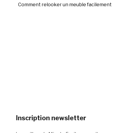
Comment relooker un meuble facilement
Inscription newsletter