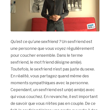
Qu’est ce qu’une sexfriend ?
Un sexfriend est
une personne que vous voyez régulièrement
pour coucher ensemble. Dans le terme
sexfriend, le mot friend désigne ami(e).
Toutefois, le sexfriend n’est pas juste du sexe.
En réalité, vous partagez quand même des
moments sympathiques avec la personne.
Cependant, un sexfriend est un(e) ami(e) avec
qui vous couchez. En revanche, il est important
de savoir que vous n’êtes pas en couple. De ce