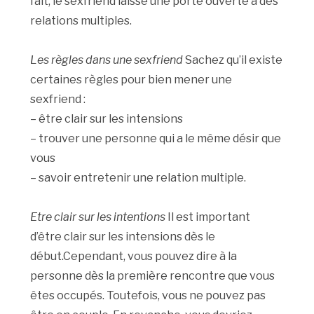
fait, le sexfriend laisse une porte ouverte à des
relations multiples.
Les règles dans une sexfriend
Sachez qu’il existe
certaines règles pour bien mener une
sexfriend :
– être clair sur les intensions
– trouver une personne qui a le même désir que
vous
– savoir entretenir une relation multiple.
Etre clair sur les intentions
Il est important
d’être clair sur les intensions dès le
début.Cependant, vous pouvez dire à la
personne dès la première rencontre que vous
êtes occupés. Toutefois, vous ne pouvez pas