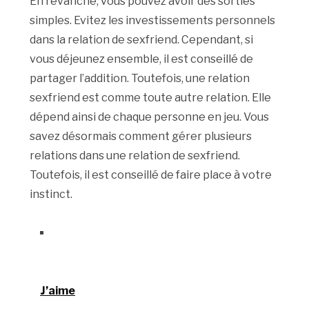
En revanche, vous pouvez avoir des sorties
simples. Evitez les investissements personnels
dans la relation de sexfriend. Cependant, si
vous déjeunez ensemble, il est conseillé de
partager l’addition. Toutefois, une relation
sexfriend est comme toute autre relation. Elle
dépend ainsi de chaque personne en jeu. Vous
savez désormais comment gérer plusieurs
relations dans une relation de sexfriend.
Toutefois, il est conseillé de faire place à votre
instinct.
J’aime