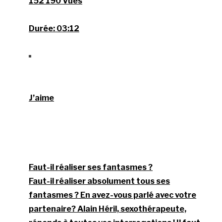
152 190 Vues
Durée:
03:12
J’aime
Faut-il réaliser ses fantasmes ?
Faut-il réaliser absolument tous ses
fantasmes ? En avez-vous parlé avec votre
partenaire? Alain Héril, sexothérapeute,