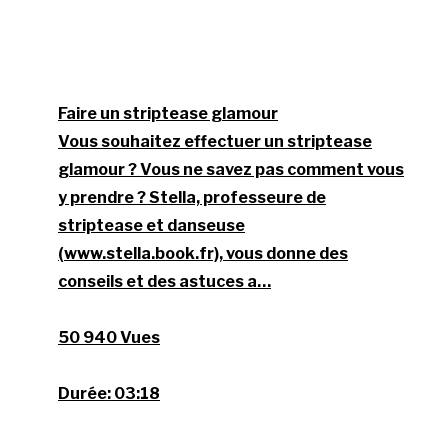
Faire un striptease glamour
Vous souhaitez effectuer un striptease
glamour ? Vous ne savez pas comment vous
y prendre ? Stella, professeure de
striptease et danseuse
(www.stella.book.fr), vous donne des
conseils et des astuces a…
50 940 Vues
Durée:
03:18