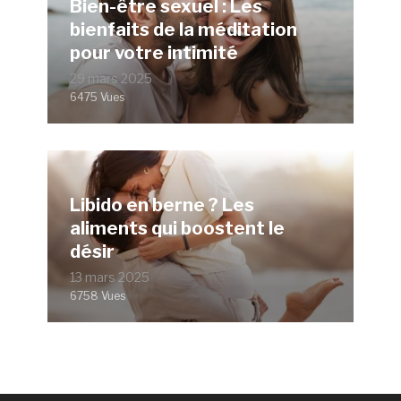
Bien-être sexuel : Les
bienfaits de la méditation
pour votre intimité
29 mars 2025
6475 Vues
Libido en berne ? Les
aliments qui boostent le
désir
13 mars 2025
6758 Vues