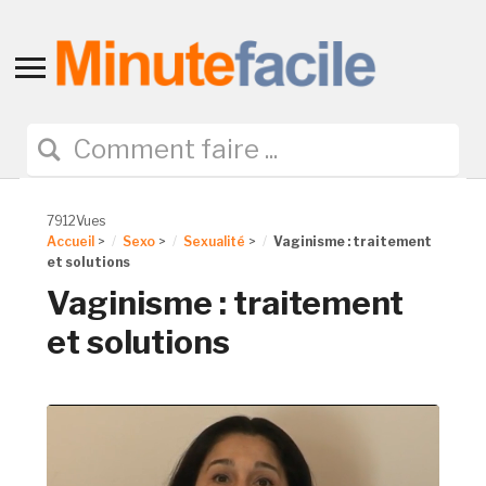
Toggle
sidebar
&
navigation
7912Vues
Accueil
>
Sexo
>
Sexualité
>
Vaginisme : traitement
et solutions
Vaginisme : traitement
et solutions