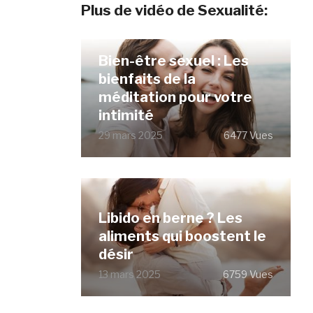
Plus de vidéo de Sexualité:
Bien-être sexuel : Les
bienfaits de la
méditation pour votre
intimité
29 mars 2025
6477 Vues
Libido en berne ? Les
aliments qui boostent le
désir
13 mars 2025
6759 Vues