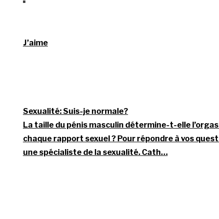
J’aime
Sexualité: Suis-je normale?
La taille du pénis masculin détermine-t-elle l’orgas
chaque rapport sexuel ? Pour répondre à vos questi
une spécialiste de la sexualité. Cath…