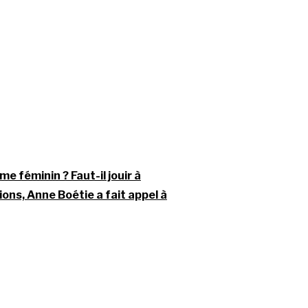
me féminin ? Faut-il jouir à
ons, Anne Boétie a fait appel à