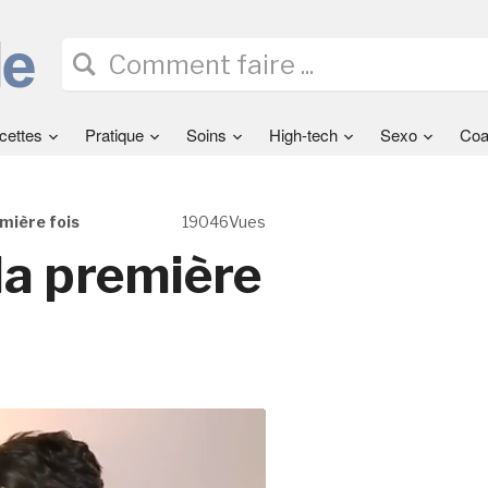
cettes
Pratique
Soins
High-tech
Sexo
Coa
emière fois
19046Vues
la première