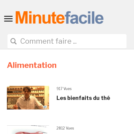
Toggle
sidebar
&
navigation
Alimentation
917 Vues
Les bienfaits du thé
2812 Vues