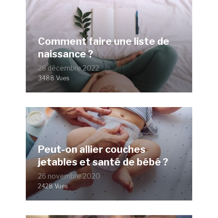
Comment faire une liste de
naissance ?
26 décembre 2022
3488 Vues
Peut-on allier couches
jetables et santé de bébé ?
26 novembre 2020
2428 Vues