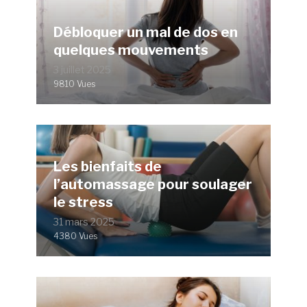
Débloquer un mal de dos en
quelques mouvements
3 juillet 2025
9810 Vues
Les bienfaits de
l’automassage pour soulager
le stress
31 mars 2025
4380 Vues