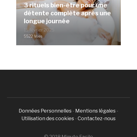
3 rituels bien-être pour une
détente complète après une
longue journée
15 février 2025
5522 Vues
Données Personnelles
-
Mentions légales
-
Utilisation des cookies
-
Contactez-nous
© 2018 Minute Facile