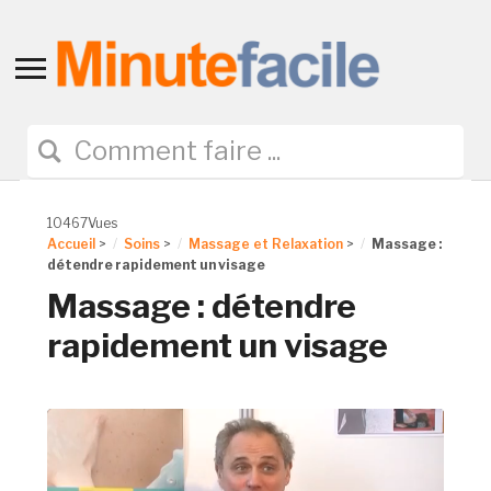
Toggle
sidebar
&
navigation
10467Vues
Accueil
>
Soins
>
Massage et Relaxation
>
Massage :
détendre rapidement un visage
Massage : détendre
rapidement un visage