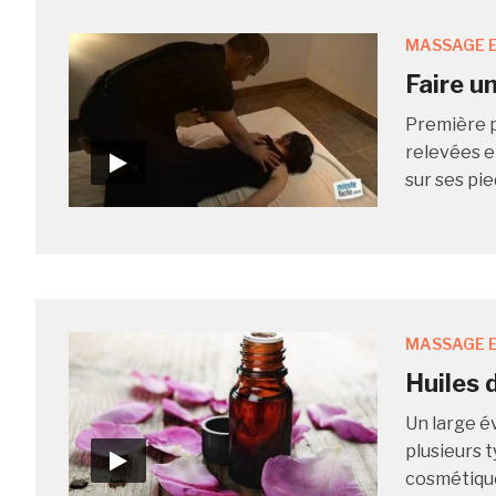
MASSAGE E
Faire u
Première p
relevées e
sur ses pie
MASSAGE E
Huiles 
Un large é
plusieurs 
cosmétiques