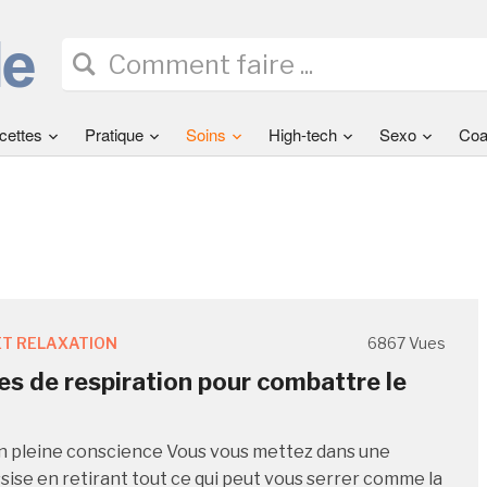
cettes
Pratique
Soins
High-tech
Sexo
Coa
T RELAXATION
6867 Vues
es de respiration pour combattre le
n pleine conscience Vous vous mettez dans une
ssise en retirant tout ce qui peut vous serrer comme la