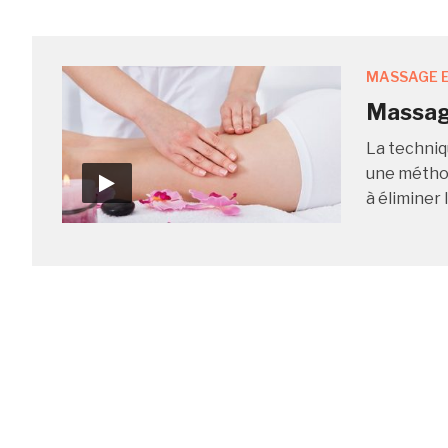
MASSAGE E
Massage
La techniq
une méthod
à éliminer l