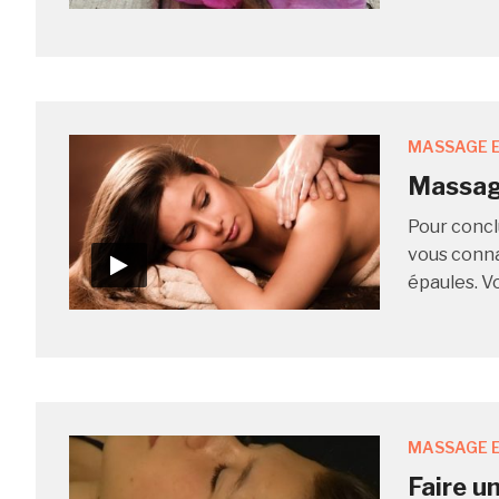
MASSAGE E
Massag
Pour concl
vous conna
épaules. V
MASSAGE E
Faire u