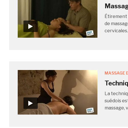
Massage
Étirement 
de massage,
cervicales.
MASSAGE E
Techni
La techniq
suédois est
massage, v