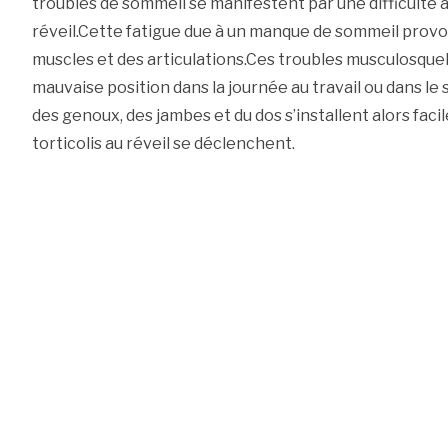
troubles de sommeil se manifestent par une difficulté à
réveil.Cette fatigue due à un manque de sommeil provo
muscles et des articulations.Ces troubles musculosque
mauvaise position dans la journée au travail ou dans le
des genoux, des jambes et du dos s’installent alors faci
torticolis au réveil se déclenchent.