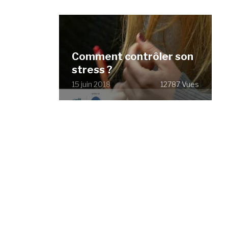
Comment contrôler son
stress ?
15 juin 2018
12787 Vues