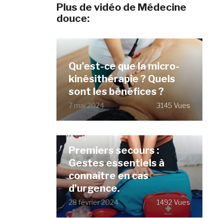
Plus de vidéo de Médecine
douce:
Qu’est-ce que la micro-
kinésithérapie ? Quels
sont les bénéfices ?
7 mai 2024
3145 Vues
Premiers secours :
Gestes essentiels à
connaître en cas
d’urgence.
28 février 2024
1492 Vues