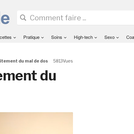
cettes
Pratique
Soins
High-tech
Sexo
Coa
aitement du mal de dos
5813Vues
tement du