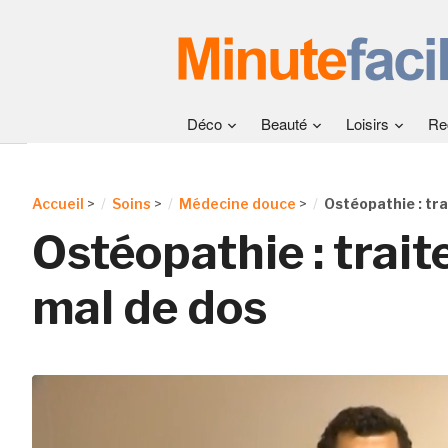
Déco
Beauté
Loisirs
Re
Accueil
>
Soins
>
Médecine douce
>
Ostéopathie : tr
Ostéopathie : trai
mal de dos