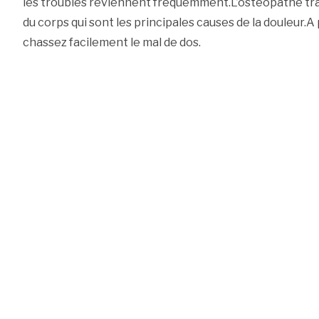
les troubles reviennent fréquemment.L’ostéopathe trai
du corps qui sont les principales causes de la douleur.A 
chassez facilement le mal de dos.