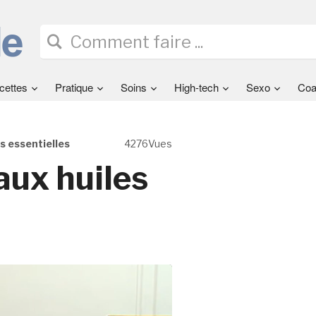
cettes
Pratique
Soins
High-tech
Sexo
Coa
s essentielles
4276Vues
aux huiles