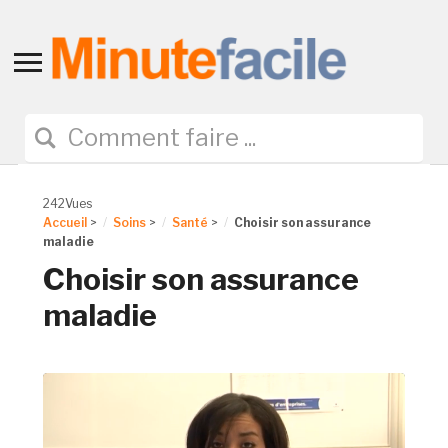
Toggle
sidebar
&
navigation
242Vues
Accueil
>
Soins
>
Santé
>
Choisir son assurance
maladie
Choisir son assurance
maladie