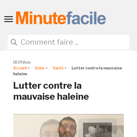
Toggle
sidebar
&
navigation
1839Vues
Accueil
>
Soins
>
Santé
>
Lutter contre la mauvaise
haleine
Lutter contre la
mauvaise haleine