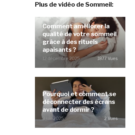
Plus de vidéo de Sommeil:
Comment améliorer la
qualité de votre sommeil
grâce à des rituels
apaisants ?
12 décembre 2025
1877 Vues
Pourquoi et comment se
déconnecter des écrans
avant de dormir ?
3 juin 2025
2 Vues