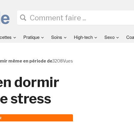
cettes
Pratique
Soins
High-tech
Sexo
Coa
rmir même en période de
3208Vues
en dormir
e stress