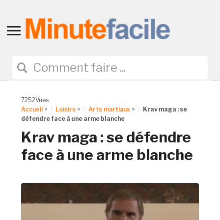
Toggle
sidebar
&
navigation
7252Vues
Accueil
>
Loisirs
>
Arts martiaux
>
Krav maga : se
défendre face à une arme blanche
Krav maga : se défendre
face à une arme blanche